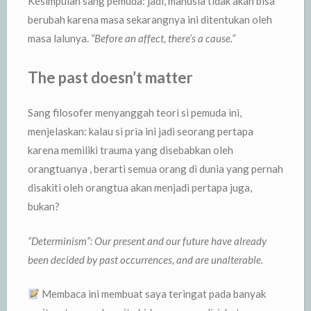
Kesimpulan sang pemuda: jadi, manusia tidak akan bisa
berubah karena masa sekarangnya ini ditentukan oleh
masa lalunya.
“Before an affect, there’s a cause.”
The past doesn’t matter
Sang filosofer menyanggah teori si pemuda ini,
menjelaskan: kalau si pria ini jadi seorang pertapa
karena memiliki trauma yang disebabkan oleh
orangtuanya , berarti semua orang di dunia yang pernah
disakiti oleh orangtua akan menjadi pertapa juga,
bukan?
“Determinism”: Our present and our future have already
been decided by past occurrences, and are unalterable.
Membaca ini membuat saya teringat pada banyak