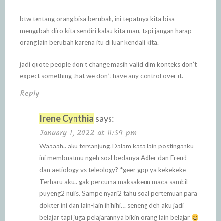
btw tentang orang bisa berubah, ini tepatnya kita bisa
mengubah diro kita sendiri kalau kita mau, tapi jangan harap
orang lain berubah karena itu di luar kendali kita.
jadi quote people don’t change masih valid dlm konteks don’t
expect something that we don’t have any control over it.
Reply
Irene Cynthia
says:
January 1, 2022 at 11:59 pm
Waaaah.. aku tersanjung. Dalam kata lain postinganku
ini membuatmu ngeh soal bedanya Adler dan Freud –
dan aetiology vs teleology? *geer gpp ya kekekeke
Terharu aku.. gak percuma maksakeun maca sambil
puyeng2 nulis. Sampe nyari2 tahu soal pertemuan para
dokter ini dan lain-lain ihihihi… seneng deh aku jadi
belajar tapi juga pelajarannya bikin orang lain belajar