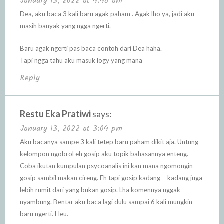
January 13, 2022 at 4:46 am
Dea, aku baca 3 kali baru agak paham . Agak lho ya, jadi aku
masih banyak yang ngga ngerti.
Baru agak ngerti pas baca contoh dari Dea haha.
Tapi ngga tahu aku masuk logy yang mana
Reply
Restu Eka Pratiwi
says:
January 13, 2022 at 3:04 pm
Aku bacanya sampe 3 kali tetep baru paham dikit aja. Untung
kelompon ngobrol eh gosip aku topik bahasannya enteng.
Coba ikutan kumpulan psycoanalis ini kan mana ngomongin
gosip sambil makan cireng. Eh tapi gosip kadang – kadang juga
lebih rumit dari yang bukan gosip. Lha komennya nggak
nyambung. Bentar aku baca lagi dulu sampai 6 kali mungkin
baru ngerti. Heu.