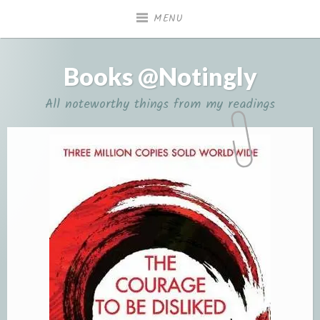
Skip
MENU
to
content
Books @Notingly
All noteworthy things from my readings