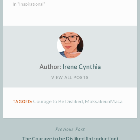
In "Inspirational"
Author:
Irene Cynthia
VIEW ALL POSTS
Courage to Be Disliked
,
MaksakeunMaca
TAGGED:
Previous Post
Post
The Courage to be Disliked (Introduction)