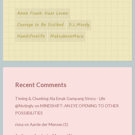
Anne Frank: Haar Leven
Courage to Be Disliked
D.L.Moody
Handsfreelife
MaksakeunMaca
Recent Comments
Timing & Chunking Ala Emak Gampang Stress - Life
@Notingly
on
MINDSHIFT: AN EYE OPENING TO OTHER
POSSIBILITIES
risna
on
Aarde der Mensen (1)