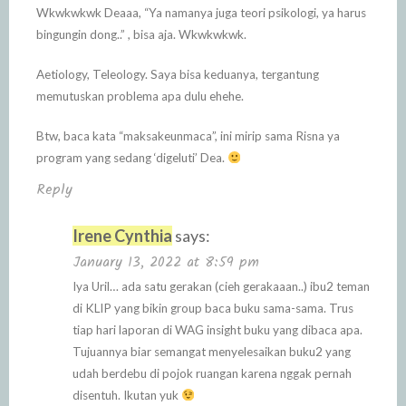
Wkwkwkwk Deaaa, “Ya namanya juga teori psikologi, ya harus
bingungin dong..” , bisa aja. Wkwkwkwk.
Aetiology, Teleology. Saya bisa keduanya, tergantung
memutuskan problema apa dulu ehehe.
Btw, baca kata “maksakeunmaca”, ini mirip sama Risna ya
program yang sedang ‘digeluti’ Dea.
Reply
Irene Cynthia
says:
January 13, 2022 at 8:59 pm
Iya Uril… ada satu gerakan (cieh gerakaaan..) ibu2 teman
di KLIP yang bikin group baca buku sama-sama. Trus
tiap hari laporan di WAG insight buku yang dibaca apa.
Tujuannya biar semangat menyelesaikan buku2 yang
udah berdebu di pojok ruangan karena nggak pernah
disentuh. Ikutan yuk