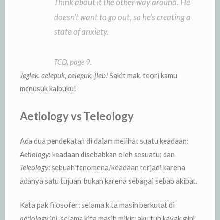
Think about it the other way around. He
doesn’t want to go out, so he’s creating a
state of anxiety.
TCD, page 9.
Jeglek, celepuk, celepuk, jleb!
Sakit mak, teori kamu
menusuk kalbuku!
Aetiology vs Teleology
Ada dua pendekatan di dalam melihat suatu keadaan:
Aetiology
: keadaan disebabkan oleh sesuatu; dan
Teleology
: sebuah fenomena/keadaan terjadi karena
adanya satu tujuan, bukan karena sebagai sebab akibat.
Kata pak filosofer: selama kita masih berkutat di
aetiology
ini, selama kita masih mikir: aku tuh kayak gini