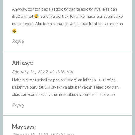
Anyway, contoh beda aetiology dan teleology-nya jelas dan
ibu2 banget
. Satunya bertitik tekan ke masa lalu, satunya ke
masa depan. Aku idem sama teh Uril, sesuai konteks #cariaman
.
Reply
Aiti
says:
January 12, 2022 at 11:16 pm
Haha njelimet sekali ya per-psikologi-an ini tehh.. >.< Istilah-
istilahnya baru tauu.. Kayaknya aku banyakan Teleology deh,
alias cari-cari alesan yang mendukung keputusan.. hehe.. :p
Reply
May
says: