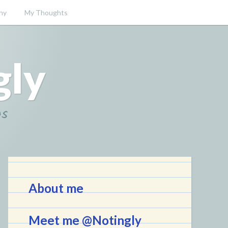
hy
My Thoughts
gly
gs
About me
Meet me @Notingly