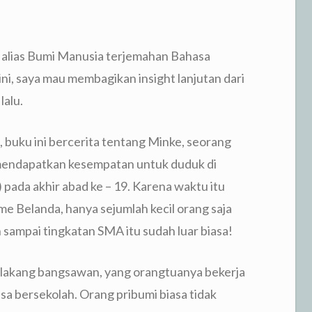
 alias Bumi Manusia terjemahan Bahasa
ini, saya mau membagikan insight lanjutan dari
lalu.
 buku ini bercerita tentang Minke, seorang
mendapatkan kesempatan untuk duduk di
 pada akhir abad ke – 19. Karena waktu itu
me Belanda, hanya sejumlah kecil orang saja
h sampai tingkatan SMA itu sudah luar biasa!
elakang bangsawan, yang orangtuanya bekerja
a bersekolah. Orang pribumi biasa tidak