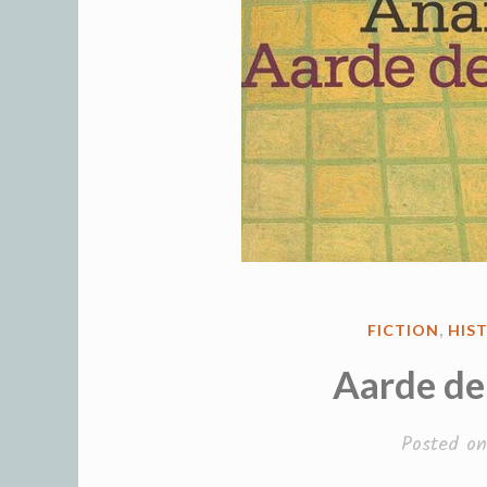
POSTED
FICTION
,
HIS
IN
Aarde de
Posted o