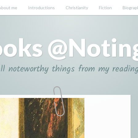
About me
Introductions
Christianity
Fiction
Biograp
oks @Notin
ll noteworthy things from my readin