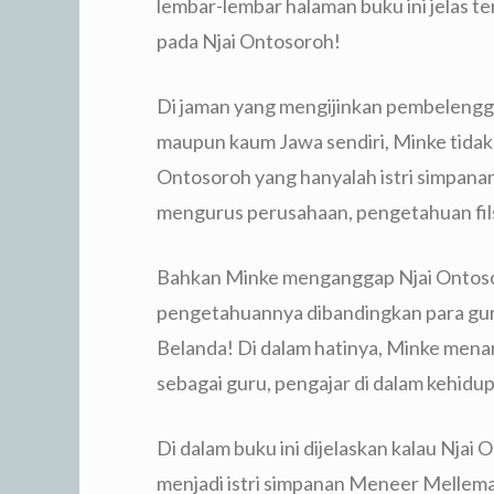
lembar-lembar halaman buku ini jelas te
pada Njai Ontosoroh!
Di jaman yang mengijinkan pembelengg
maupun kaum Jawa sendiri, Minke tidak 
Ontosoroh yang hanyalah istri simpanan
mengurus perusahaan, pengetahuan filsaf
Bahkan Minke menganggap Njai Ontosoro
pengetahuannya dibandingkan para gur
Belanda! Di dalam hatinya, Minke mena
sebagai guru, pengajar di dalam kehidu
Di dalam buku ini dijelaskan kalau Njai
menjadi istri simpanan Meneer Mellema