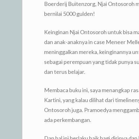
Boerderij Buitenzorg, Njai Ontosoroh
bernilai 5000 gulden!
Keinginan Njai Ontosoroh untuk bisa m
dan anak-anaknya in case Meneer Mell
meninggalkan mereka, keinginannya un
sebagai perempuan yang tidak punya s
dan terus belajar.
Membaca buku ini, saya menangkap ras
Kartini, yang kalau dilihat dari timeli
Ontosoroh juga. Pramoedya menggamba
ada perkembangan.
Dan hal ini berlaku baik bagi dirinya da