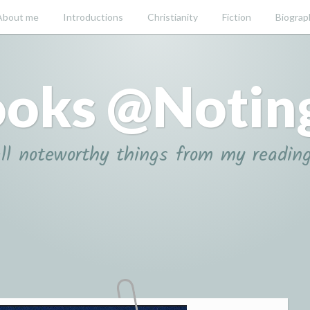
About me
Introductions
Christianity
Fiction
Biograp
oks @Notin
ll noteworthy things from my readin