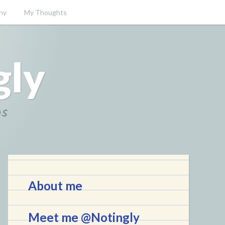
hy
My Thoughts
gly
gs
About me
Meet me @Notingly