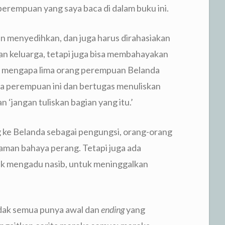
erempuan yang saya baca di dalam buku ini.
an menyedihkan, dan juga harus dirahasiakan
n keluarga, tetapi juga bisa membahayakan
lah mengapa lima orang perempuan Belanda
 perempuan ini dan bertugas menuliskan
‘jangan tuliskan bagian yang itu.’
 ke Belanda sebagai pengungsi, orang-orang
caman bahaya perang. Tetapi juga ada
k mengadu nasib, untuk meninggalkan
idak semua punya awal dan
ending
yang