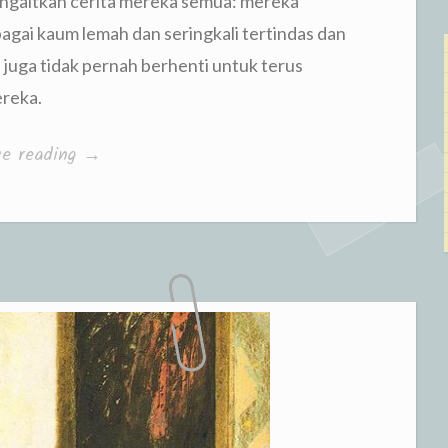
engaitkan cerita mereka semua: mereka
gai kaum lemah dan seringkali tertindas dan
 juga tidak pernah berhenti untuk terus
ereka.
“Schrijf
ue reading
→
Dat
Maar
Niet
Op”