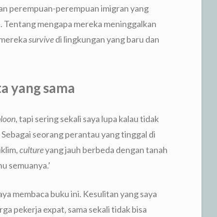
upan perempuan-perempuan imigran yang
nda. Tentang mengapa mereka meninggalkan
 mereka
survive
di lingkungan yang baru dan
ta yang sama
loon
, tapi sering sekali saya lupa kalau tidak
Sebagai seorang perantau yang tinggal di
iklim,
culture
yang jauh berbeda dengan tanah
ahu semuanya.’
saya membaca buku ini. Kesulitan yang saya
arga pekerja expat, sama sekali tidak bisa