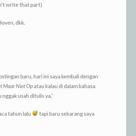
’t write that part)
Hoven, dkk.
postingan baru, hari ini saya kembali dengan
at Maar Niet Op
atau kalau di dalam bahasa
 nggak usah ditulis ya.’
aca tahun lalu
tapi baru sekarang saya