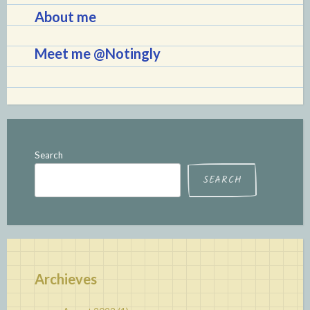
About me
Meet me @Notingly
Search
SEARCH
Archieves