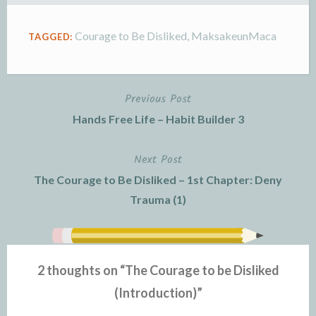
Courage to Be Disliked
,
MaksakeunMaca
TAGGED:
Previous Post
Post
Hands Free Life – Habit Builder 3
navigation
Next Post
The Courage to Be Disliked – 1st Chapter: Deny
Trauma (1)
2 thoughts on “
The Courage to be Disliked
(Introduction)
”