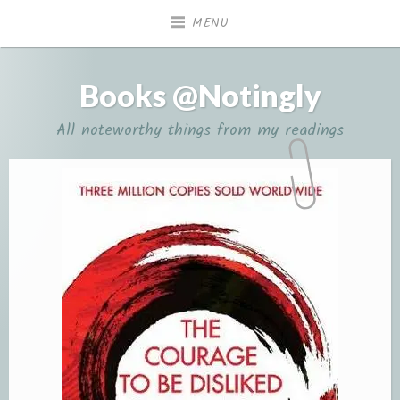
Skip
MENU
to
content
Books @Notingly
All noteworthy things from my readings