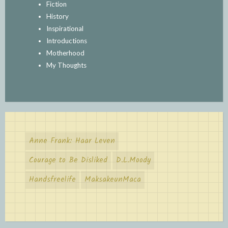
Fiction
History
Inspirational
Introductions
Motherhood
My Thoughts
Anne Frank: Haar Leven
Courage to Be Disliked
D.L.Moody
Handsfreelife
MaksakeunMaca