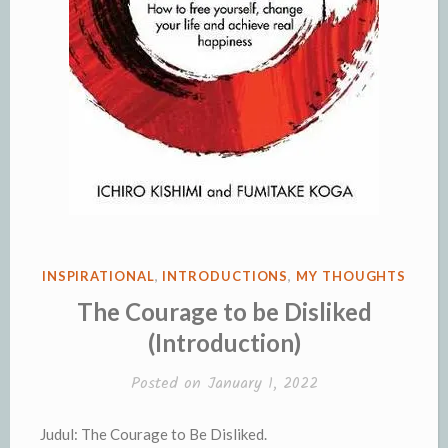
POSTED
INSPIRATIONAL
,
INTRODUCTIONS
,
MY THOUGHTS
IN
The Courage to be Disliked
(Introduction)
Posted on
January 1, 2022
Judul: The Courage to Be Disliked.