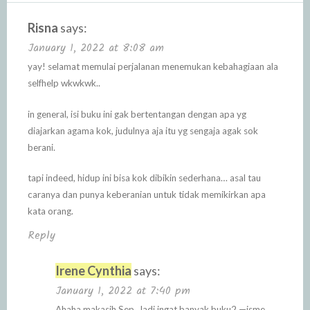
Risna
says:
January 1, 2022 at 8:08 am
yay! selamat memulai perjalanan menemukan kebahagiaan ala
selfhelp wkwkwk..
in general, isi buku ini gak bertentangan dengan apa yg
diajarkan agama kok, judulnya aja itu yg sengaja agak sok
berani.
tapi indeed, hidup ini bisa kok dibikin sederhana… asal tau
caranya dan punya keberanian untuk tidak memikirkan apa
kata orang.
Reply
Irene Cynthia
says:
January 1, 2022 at 7:40 pm
Ahaha makasih Sep. Jadi ingat banyak buku2 —isme